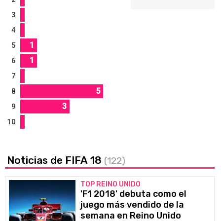
3
4
1
5
1
6
7
5
8
3
9
10
Noticias de FIFA 18
(122)
TOP REINO UNIDO
'F1 2018' debuta como el
juego más vendido de la
semana en Reino Unido