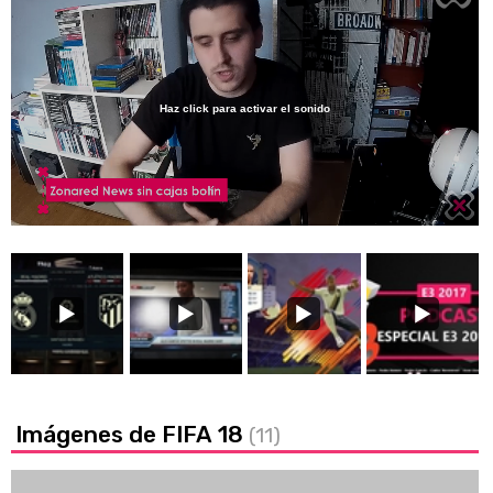
Haz click para activar el sonido
Loaded
:
2.79%
/
Unmute
Imágenes de FIFA 18
(11)