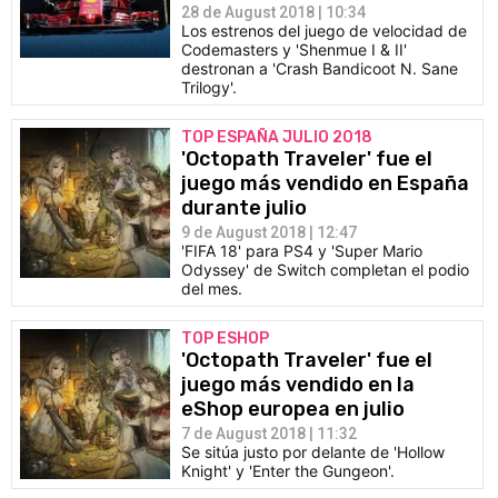
28 de August 2018 | 10:34
Los estrenos del juego de velocidad de
Codemasters y 'Shenmue I & II'
destronan a 'Crash Bandicoot N. Sane
Trilogy'.
TOP ESPAÑA JULIO 2018
'Octopath Traveler' fue el
juego más vendido en España
durante julio
9 de August 2018 | 12:47
'FIFA 18' para PS4 y 'Super Mario
Odyssey' de Switch completan el podio
del mes.
TOP ESHOP
'Octopath Traveler' fue el
juego más vendido en la
eShop europea en julio
7 de August 2018 | 11:32
Se sitúa justo por delante de 'Hollow
Knight' y 'Enter the Gungeon'.