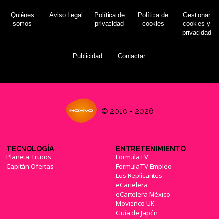
Quiénes
Aviso Legal
Política de
Política de
Gestionar
somos
privacidad
cookies
cookies y
privacidad
Publicidad
Contactar
© 2010 - 2026
TECNOLOGÍA
ENTRETENIMIENTO
Planeta Trucos
FormulaTV
Capitán Ofertas
FormulaTV Empleo
Los Replicantes
eCartelera
eCartelera México
Movienco UK
Guía de Japón