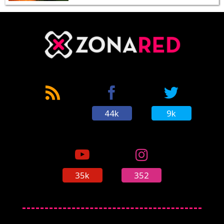
44k
9k
35k
352