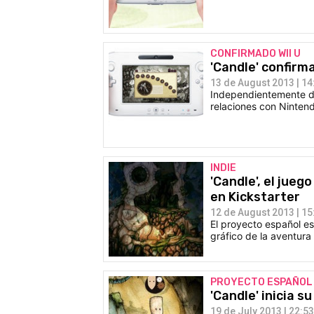
CONFIRMADO WII U
'Candle' confirm
13 de August 2013 | 14
Independientemente de
relaciones con Nintend
INDIE
'Candle', el jue
en Kickstarter
12 de August 2013 | 15
El proyecto español es
gráfico de la aventura
PROYECTO ESPAÑOL
'Candle' inicia s
19 de July 2013 | 22:53