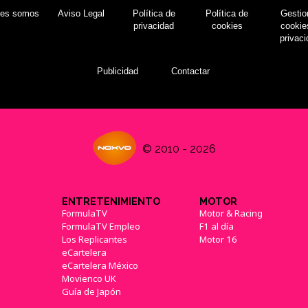
nes somos
Aviso Legal
Política de
Política de
Gestio
privacidad
cookies
cookie
privac
Publicidad
Contactar
© 2010 - 2026
ENTRETENIMIENTO
MOTOR
FormulaTV
Motor & Racing
FormulaTV Empleo
F1 al día
Los Replicantes
Motor 16
eCartelera
eCartelera México
Movienco UK
Guía de Japón