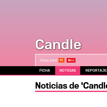
Candle
Juego para:
PC
Wii U
FICHA
NOTICIAS
REPORTAJE
Noticias de 'Candl