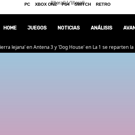
{literal}
{/literal}
PC
XBOX ONE
PS4
SWITCH
RETRO
HOME
JUEGOS
NOTICIAS
ANÁLISIS
AVA
ierra lejana' en Antena 3 y 'Dog House' en La 1 se reparten l
OPINIÓN
REPORTAJES