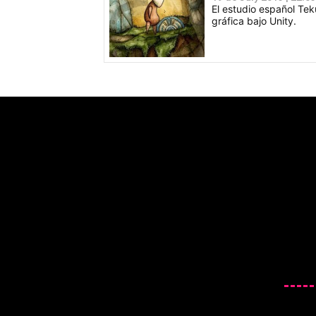
El estudio español Teku
gráfica bajo Unity.