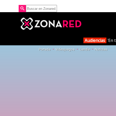
Audiencias
'En t
Portada
Videojuegos
Candle
Noticias