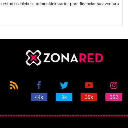
 estudios inicia su primer kickstarter para financiar su aventura
44k
9k
35k
352