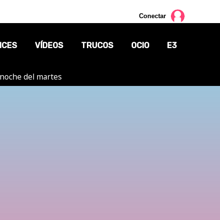
Conectar
NCES
VÍDEOS
TRUCOS
OCIO
E3
a noche del martes
CINE
TV
CÓMICS
MANGA