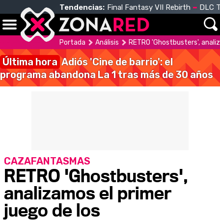
Tendencias:
Final Fantasy VII Rebirth
DLC T
Portada
Análisis
RETRO 'Ghostbusters', anali
Última hora
Adiós 'Cine de barrio': el
programa abandona La 1 tras más de 30 años
CAZAFANTASMAS
RETRO 'Ghostbusters',
analizamos el primer
juego de los