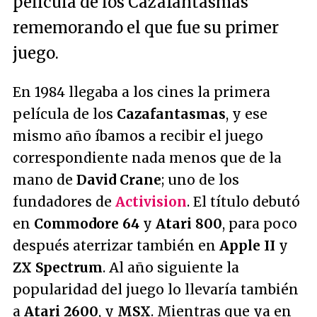
película de los Cazafantasmas
rememorando el que fue su primer
juego.
En 1984 llegaba a los cines la primera
película de los
Cazafantasmas
, y ese
mismo año íbamos a recibir el juego
correspondiente nada menos que de la
mano de
David Crane
; uno de los
fundadores de
Activision
. El título debutó
en
Commodore 64
y
Atari 800
, para poco
después aterrizar también en
Apple II
y
ZX Spectrum
. Al año siguiente la
popularidad del juego lo llevaría también
a
Atari 2600
, y
MSX
. Mientras que ya en