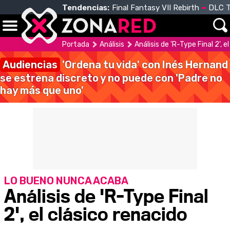
Tendencias:
Final Fantasy VII Rebirth
DLC T
Portada
Análisis
Análisis de 'R-Type Final 2', e
Audiencias
'Ordena tu vida' con Inés Hernand
se estrena discreto y no puede con 'Padre no
hay más que uno'
LO BUENO NUNCA ACABA
Análisis de 'R-Type Final
2', el clásico renacido