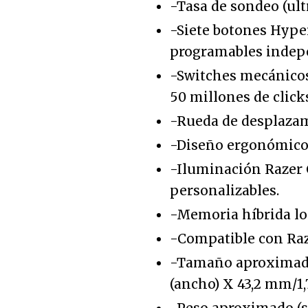
-Tasa de sondeo (
ult
-Siete botones
Hype
programables inde
-Switches mecánicos 
50 millones de click
-Rueda de desplazami
-Diseño ergonómico 
-Iluminación Razer 
personalizables.
-Memoria híbrida lo
-Compatible con Raz
-Tamaño aproximado:
(ancho) X 43,2 mm/1,7