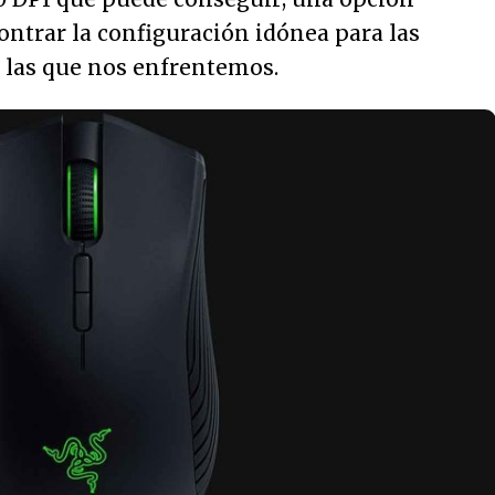
ntrar la configuración idónea para las
a las que nos enfrentemos.