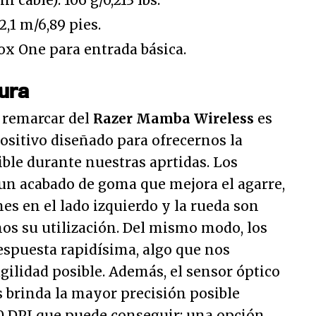
 cable): 106 g/0,213 lbs.
2,1 m/6,89 pies.
x One para entrada básica.
ura
 remarcar del
Razer Mamba Wireless
es
positivo diseñado para ofrecernos la
le durante nuestras aprtidas. Los
 un acabado de goma que mejora el agarre,
es en el lado izquierdo y la rueda son
nos su utilización. Del mismo modo, los
espuesta rapidísima, algo que nos
ilidad posible. Además, el sensor óptico
 brinda la mayor precisión posible
00 DPI que puede conseguir; una opción