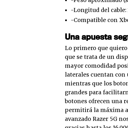
-Peso aproximado (sin
-Longitud del cable: 
-Compatible con Xbo
Una apuesta seg
Lo primero que quiero
que se trata de un dis
mayor comodidad posib
laterales cuentan con
mientras que los boton
grandes para facilitar
botones ofrecen una r
permitirá la máxima ag
avanzado Razer 5G nos
gracias hasta los 16.0