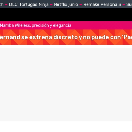
th
DLC Tortugas Ninja
Netflix junio
Remake Persona 3
Su
r Mamba Wireless; precisión y elegancia
Hernand se estrena discreto y no puede con 'Pa