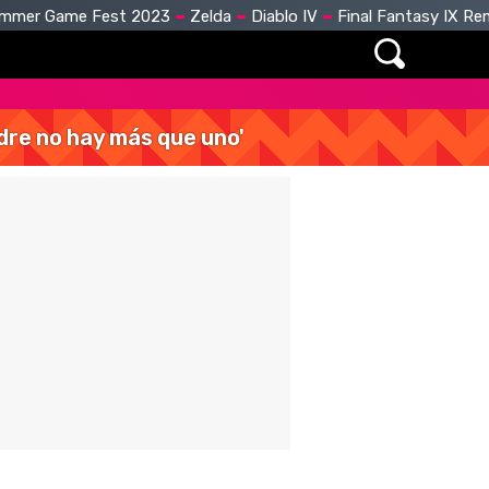
mmer Game Fest 2023
Zelda
Diablo IV
Final Fantasy IX R
dre no hay más que uno'