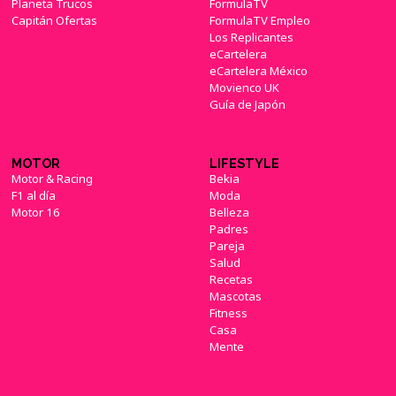
Planeta Trucos
FormulaTV
Capitán Ofertas
FormulaTV Empleo
Los Replicantes
eCartelera
eCartelera México
Movienco UK
Guía de Japón
MOTOR
LIFESTYLE
Motor & Racing
Bekia
F1 al día
Moda
Motor 16
Belleza
Padres
Pareja
Salud
Recetas
Mascotas
Fitness
Casa
Mente