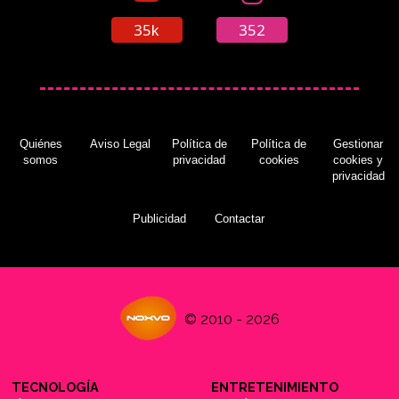
35k
352
Bethesda asegura que aún tiene un juego
importante por anunciar
(07/09/2017)
Quiénes
Aviso Legal
Política de
Política de
Gestionar
somos
privacidad
cookies
cookies y
privacidad
Publicidad
Contactar
© 2010 - 2026
TECNOLOGÍA
ENTRETENIMIENTO