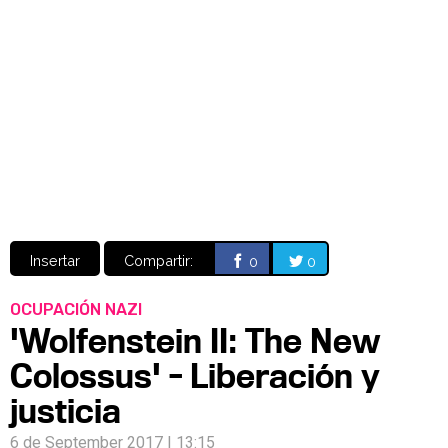
Video
CÓMICS
MANGA
Insertar
Compartir:
0
0
OCUPACIÓN NAZI
'Wolfenstein II: The New
Colossus' - Liberación y
justicia
6 de September 2017 | 13:15