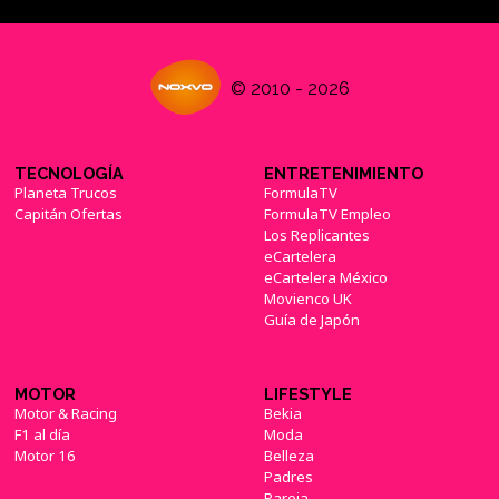
© 2010 - 2026
Tercera oferta de las 12 Ofertas de Navidad en
PlayStation Store
(05/12/2015)
TECNOLOGÍA
ENTRETENIMIENTO
Planeta Trucos
FormulaTV
Capitán Ofertas
FormulaTV Empleo
Los Replicantes
eCartelera
'Uncharted 2' sigue siendo uno de los mejores
eCartelera México
juegos de Naughty Dog
(17/10/2019)
Movienco UK
Guía de Japón
MOTOR
LIFESTYLE
Motor & Racing
Bekia
'Uncharted: The Nathan Drake Collection' se
F1 al día
Moda
muestra en un nuevo tráiler y fecha la Beta de
Motor 16
Belleza
'Uncharted 4'
(17/09/2015)
Padres
Pareja