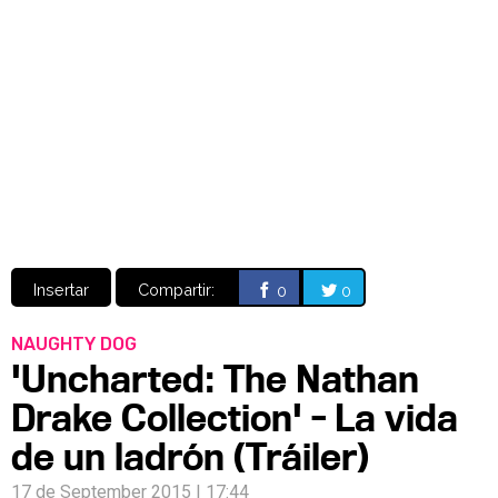
Video
CÓMICS
MANGA
Insertar
Compartir:
0
0
NAUGHTY DOG
'Uncharted: The Nathan
Drake Collection' - La vida
de un ladrón (Tráiler)
17 de September 2015 | 17:44