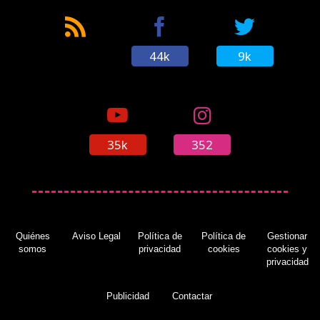
44k
9k
'Uncharted: The Nathan Drake Collection' se
actualiza con mejoras visuales
(17/11/2015)
35k
352
Black Friday: 'Uncharted: The Nathan Drake
Collection' por solo 49,99 €
(26/11/2015)
Quiénes
Aviso Legal
Política de
Política de
Gestionar
somos
privacidad
cookies
cookies y
privacidad
¿Cuáles son los mejores packs de PlayStation
4 en oferta en este Black Friday?
(26/11/2015)
Publicidad
Contactar