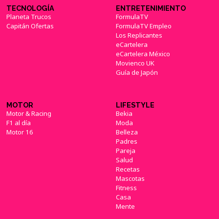
TECNOLOGÍA
ENTRETENIMIENTO
Planeta Trucos
FormulaTV
Capitán Ofertas
FormulaTV Empleo
Los Replicantes
eCartelera
eCartelera México
Movienco UK
Guía de Japón
MOTOR
LIFESTYLE
Motor & Racing
Bekia
F1 al día
Moda
Motor 16
Belleza
Padres
Pareja
Salud
Recetas
Mascotas
Fitness
Casa
Mente