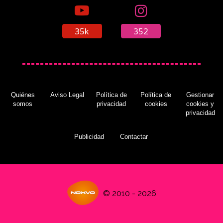
35k
352
Anunciadas las galletas Xbox Oreo, con las
que podrás conseguir premios
(09/01/2023)
Quiénes
Aviso Legal
Política de
Política de
Gestionar
somos
privacidad
cookies
cookies y
privacidad
Nanite y Lumen de Unreal Engine 5 también
serán totalmente compatibles con Xbox Series
X
(18/05/2020)
Publicidad
Contactar
Director creativo de 'Scorn': Las CPU de PS5 y
© 2010 - 2026
Xbox Series X tendrán un mayor impulso que
los SSD
(18/05/2020)