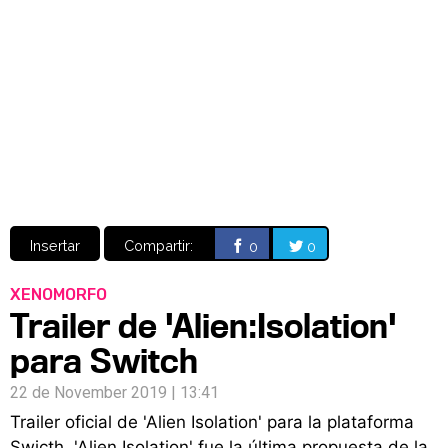
Video
CÓMICS
MANGA
Insertar
Compartir:
0
0
XENOMORFO
Trailer de 'Alien:Isolation'
para Switch
22 de November 2019 | 13:41
Trailer oficial de 'Alien Isolation' para la plataforma
Swicth. 'Alien Isolation' fue la última propuesta de la