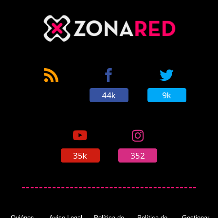
'Aliens: Fireteam Elite' llegará a Nintendo
Switch con una versión en la nube: ya
disponible demo
(12/04/2023)
44k
9k
Opinión: 'El Hoyo', la gran triunfadora de
Sitges y por qué debes ir a verla
(26/11/2019)
35k
352
'Alien: Isolation' llegará a Nintendo Switch el 5
de diciembre
(22/11/2019)
Quiénes
Aviso Legal
Política de
Política de
Gestionar