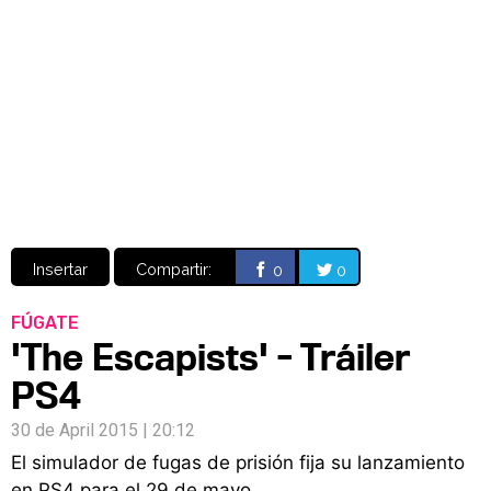
Video
CÓMICS
MANGA
Insertar
Compartir:
0
0
FÚGATE
'The Escapists' - Tráiler
PS4
30 de April 2015 | 20:12
El simulador de fugas de prisión fija su lanzamiento
en PS4 para el 29 de mayo.