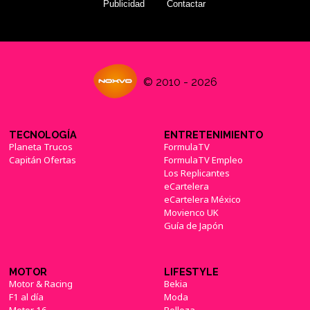
Publicidad
Contactar
© 2010 - 2026
TECNOLOGÍA
ENTRETENIMIENTO
Planeta Trucos
FormulaTV
Capitán Ofertas
FormulaTV Empleo
Los Replicantes
eCartelera
eCartelera México
Movienco UK
Guía de Japón
MOTOR
LIFESTYLE
Motor & Racing
Bekia
F1 al día
Moda
Motor 16
Belleza