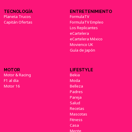
TECNOLOGÍA
ENTRETENIMIENTO
Planeta Trucos
FormulaTV
Capitán Ofertas
FormulaTV Empleo
Los Replicantes
eCartelera
eCartelera México
Movienco UK
Guía de Japón
MOTOR
LIFESTYLE
Motor & Racing
Bekia
F1 al día
Moda
Motor 16
Belleza
Padres
Pareja
Salud
Recetas
Mascotas
Fitness
Casa
Mente