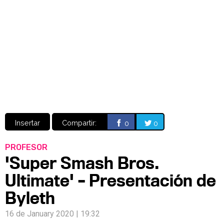
Video
CÓMICS
MANGA
Insertar
Compartir:
0
0
PROFESOR
'Super Smash Bros.
Ultimate' – Presentación de
Byleth
16 de January 2020 | 19:32