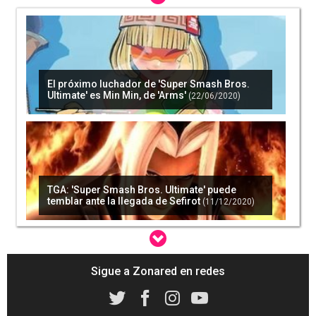
El próximo luchador de 'Super Smash Bros.
Ultimate' es Min Min, de 'Arms'
(22/06/2020)
TGA: 'Super Smash Bros. Ultimate' puede
temblar ante la llegada de Sefirot
(11/12/2020)
Sigue a Zonared en redes
'Super Smash Bros. Ultimate' presenta a
Byleth, su última adición al primer Fighter
Pass
(16/01/2020)