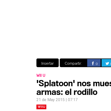
Insertar
Compartir:
0
WII U
'Splatoon' nos mue
armas: el rodillo
21 de May 2015 | 07:17
WIIU