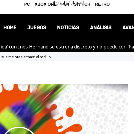
{literal}
{/literal}
PC
XBOX ONE
PS4
SWITCH
RETRO
HOME
JUEGOS
NOTICIAS
ANÁLISIS
AVA
ida' con Inés Hernand se estrena discreto y no puede con 'P
OPINIÓN
 sus mejores armas: el rodillo
REPORTAJES