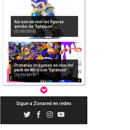
Así son en vivo las figuras
amiibo de 'Splatoon'
(21/05/2015)
Primeras imágenes en vivo del
pack de Wii U con 'Splatoon'
(25/05/2015)
Sigue a Zonared en redes
'Splatoon' en directo
multijugador a partir de las
20:00 - Zonared Plays
(31/05/2015)