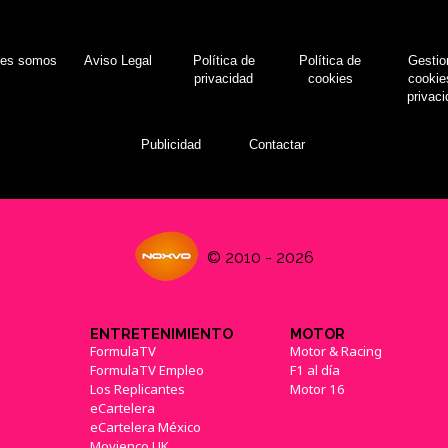
nes somos
Aviso Legal
Política de
Política de
Gestio
privacidad
cookies
cookie
privac
Publicidad
Contactar
© 2010 - 2026
ENTRETENIMIENTO
MOTOR
FormulaTV
Motor & Racing
FormulaTV Empleo
F1 al día
Los Replicantes
Motor 16
eCartelera
eCartelera México
Movienco UK