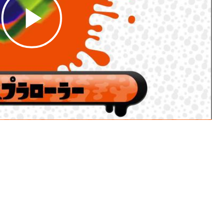
Play
Video