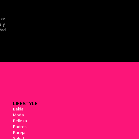
nar
s y
idad
LIFESTYLE
Bekia
Moda
Belleza
Padres
Pareja
Salud