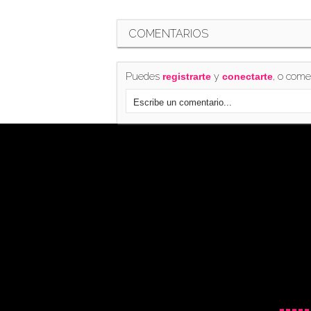
COMENTARIOS
Puedes
y
, o come
registrarte
conectarte