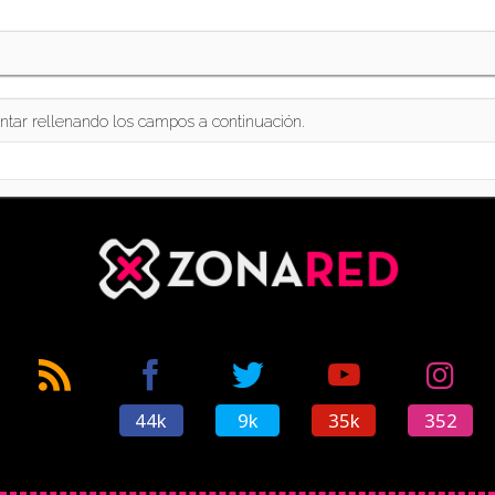
ntar rellenando los campos a continuación.
44k
9k
35k
352