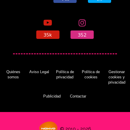
Square Enix muestra la forma doble de Sora
del DLC de 'Kingdom Hearts III'
(20/01/2020)
35k
352
Quiénes
Aviso Legal
Política de
Política de
Gestionar
somos
privacidad
cookies
cookies y
privacidad
Publicidad
Contactar
© 2010 - 2026