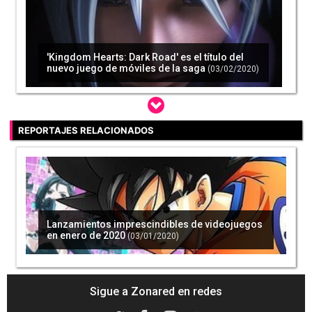
'Kingdom Hearts: Dark Road' es el título del
nuevo juego de móviles de la saga
(03/02/2020)
REPORTAJES RELACIONADOS
Cada vez suena más fuerte la serie de
'Kingdom Hearts' para Disney+
(27/05/2020)
Lanzamientos imprescindibles de videojuegos
en enero de 2020
(03/01/2020)
No todo está perdido con los ports nativos de
'Kingdom Hearts' en Nintendo Switch
(18/10/2021)
Sigue a Zonared en redes