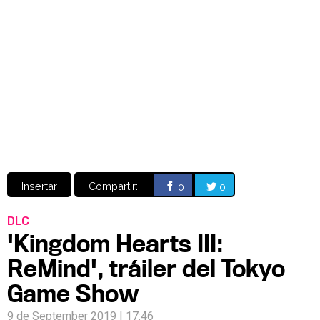
Video
CÓMICS
MANGA
Insertar
Compartir:
0
0
DLC
'Kingdom Hearts III:
ReMind', tráiler del Tokyo
Game Show
9 de September 2019 | 17:46