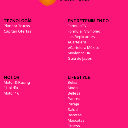
TECNOLOGÍA
ENTRETENIMIENTO
Planeta Trucos
FormulaTV
Capitán Ofertas
FormulaTV Empleo
Los Replicantes
eCartelera
eCartelera México
Movienco UK
Guía de Japón
MOTOR
LIFESTYLE
Motor & Racing
Bekia
F1 al día
Moda
Motor 16
Belleza
Padres
Pareja
Salud
Recetas
Mascotas
Fitness