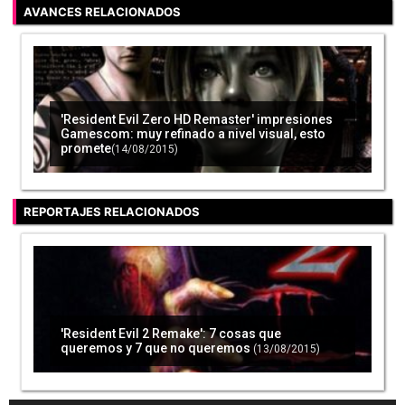
AVANCES RELACIONADOS
Un jugador encuentra el código fuente de
Turok: Dinosaur Hunter de Nintendo 64
(16/01/2017)
'Resident Evil Zero HD Remaster' impresiones
Gamescom: muy refinado a nivel visual, esto
promete
(14/08/2015)
20 años de Nintendo 64 como telón de fondo
para Nintendo Switch - La Zona
(01/03/2017)
REPORTAJES RELACIONADOS
'Bio Evil', el demake de 'Resident Evil' para
'Resident Evil 2 Remake': 7 cosas que
Mega Drive
(14/01/2019)
queremos y 7 que no queremos
(13/08/2015)