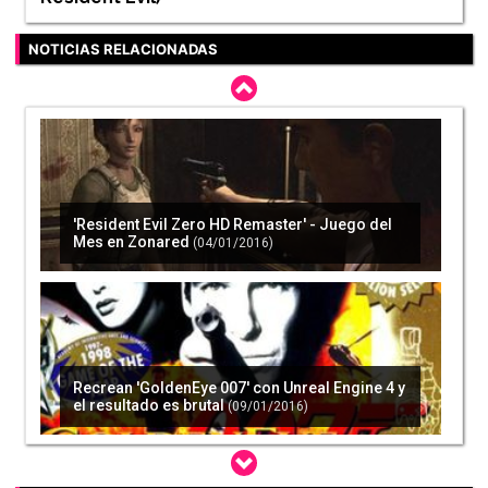
NOTICIAS RELACIONADAS
'Resident Evil Zero HD Remaster' - Juego del
Mes en Zonared
(04/01/2016)
Recrean 'GoldenEye 007' con Unreal Engine 4 y
el resultado es brutal
(09/01/2016)