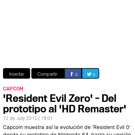
Video
CÓMICS
MANGA
Insertar
Compartir:
0
0
CAPCOM
'Resident Evil Zero' - Del
prototipo al 'HD Remaster'
12 de July 2015 | 18:01
Capcom muestra así la evolución de 'Resident Evil 0'
desde su prototipo de Nintendo 64, hasta su versión