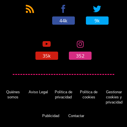
44k
9k
Ed Boon deja caer que 'Mortal Kombat XL' está
de camino a PC
(25/08/2016)
35k
352
Nuevas ofertas semanales de Xbox Live (del
13 al 19 de diciembre)
(13/12/2016)
Quiénes
Aviso Legal
Política de
Política de
Gestionar
somos
privacidad
cookies
cookies y
privacidad
Anunciado 'Mortal Kombat XL' para PS4 y Xbox
One
(20/01/2016)
Publicidad
Contactar