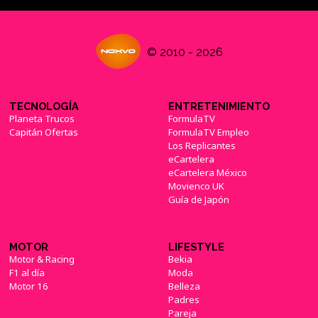
Warner Bros. anuncia el 'XL Pack' para 'Mortal
© 2010 - 2026
Kombat X', y confirma los precios de los
diferentes packs y ediciones
(23/01/2016)
TECNOLOGÍA
ENTRETENIMIENTO
Planeta Trucos
FormulaTV
Capitán Ofertas
FormulaTV Empleo
Los Replicantes
eCartelera
eCartelera México
Movienco UK
Guía de Japón
MOTOR
LIFESTYLE
Motor & Racing
Bekia
F1 al día
Moda
Motor 16
Belleza
Padres
Pareja