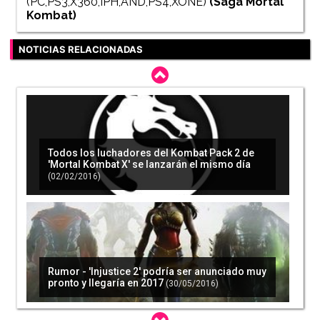
(PC,PS3,X360,IPH,AND,PS4,XONE)
(Saga
Mortal
Kombat
)
NOTICIAS RELACIONADAS
Todos los luchadores del Kombat Pack 2 de
'Mortal Kombat X' se lanzarán el mismo día
(02/02/2016)
Rumor - 'Injustice 2' podría ser anunciado muy
pronto y llegaría en 2017
(30/05/2016)