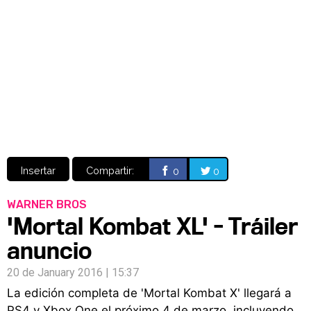
Video
CÓMICS
MANGA
Insertar
Compartir:
0
0
WARNER BROS
'Mortal Kombat XL' - Tráiler
anuncio
20 de January 2016 | 15:37
La edición completa de 'Mortal Kombat X' llegará a
PS4 y Xbox One el próximo 4 de marzo, incluyendo