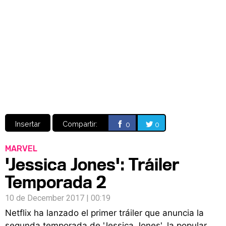
Video
CÓMICS
MANGA
Insertar
Compartir:
0
0
MARVEL
'Jessica Jones': Tráiler
Temporada 2
10 de December 2017 | 00:19
Netflix ha lanzado el primer tráiler que anuncia la
segunda temporada de 'Jessica Jones', la popular