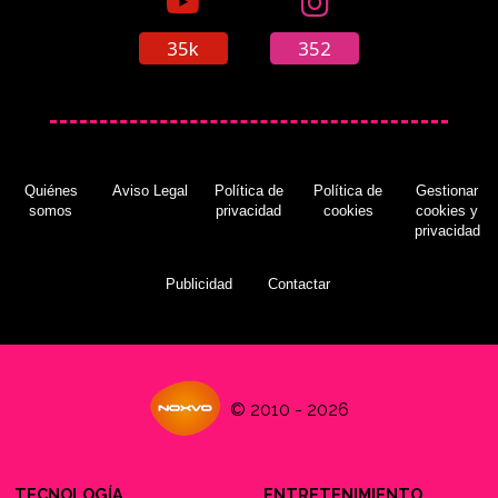
tercera temporada de 'Jessica Jones'
(28/06/2018)
35k
352
La creadora de 'Jessica Jones' abandonará
Netflix después de la tercera temporada
Quiénes
Aviso Legal
Política de
Política de
Gestionar
(23/08/2018)
somos
privacidad
cookies
cookies y
privacidad
Publicidad
Contactar
Kevin Feige equipara a Chris Evans con el
mismísimo Christopher Reeve
(12/12/2017)
© 2010 - 2026
TECNOLOGÍA
ENTRETENIMIENTO