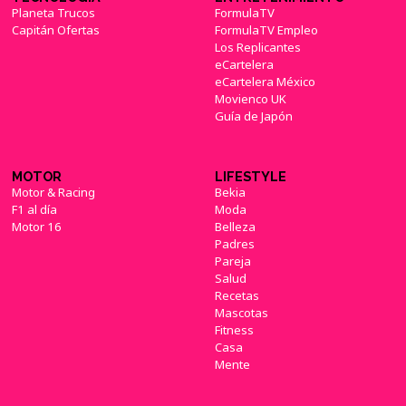
'The Punisher' contará con un segunda
Planeta Trucos
FormulaTV
temporada en Netflix
(13/12/2017)
Capitán Ofertas
FormulaTV Empleo
Los Replicantes
eCartelera
eCartelera México
Movienco UK
Guía de Japón
MOTOR
LIFESTYLE
Motor & Racing
Bekia
F1 al día
Moda
Motor 16
Belleza
Padres
Pareja
Salud
Recetas
Mascotas
Fitness
Casa
Mente