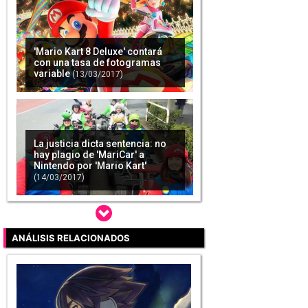
'Mario Kart 8 Deluxe' contará
con una tasa de fotogramas
variable
(13/03/2017)
La justicia dicta sentencia: no
hay plagio de 'MariCar' a
Nintendo por 'Mario Kart'
(14/03/2017)
ANÁLISIS RELACIONADOS
Nintendo Switch cuenta con
límite de imágenes a guardar
en la consola y la tarjeta SD
(19/03/2017)