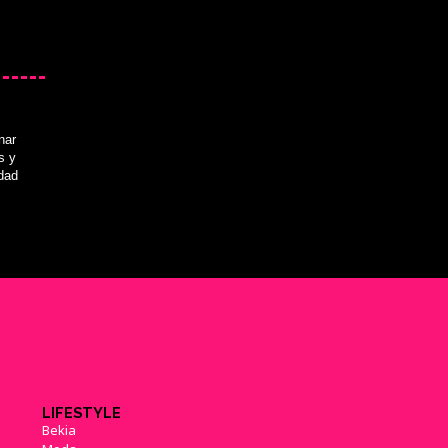
nar
s y
idad
LIFESTYLE
Bekia