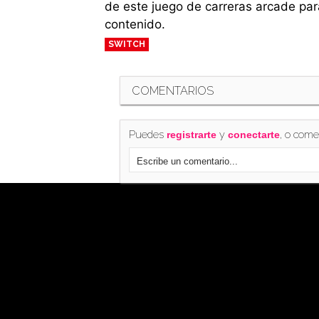
de este juego de carreras arcade pa
contenido.
SWITCH
COMENTARIOS
Puedes
y
, o come
registrarte
conectarte