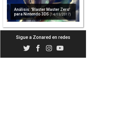
Análisis: 'Blaster Master Zero'
para Nintendo 3DS
(14/03/2017)
Nintendo revela que el primer
'Mario Kart' iba a ser un 'F-Zero'
(18/04/2017)
Sigue a Zonared en redes
'Mario Kart 8 Deluxe' es el
mejor juego de la historia de la
franquicia, según Metacritic
(21/04/2017)
'Mario Kart 8 Deluxe', el juego
que más rápido vende de la
franquicia en Estados Unidos
(02/05/2017)