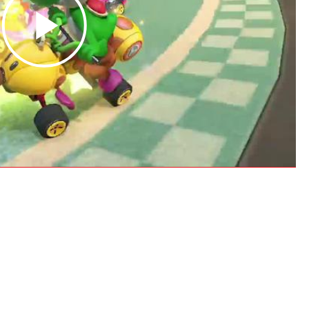
Play
Video