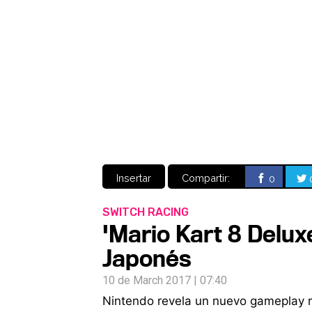
Insertar
Compartir:
0
SWITCH RACING
'Mario Kart 8 Delu
Japonés
10 de March 2017 | 07:40
Nintendo revela un nuevo gameplay r