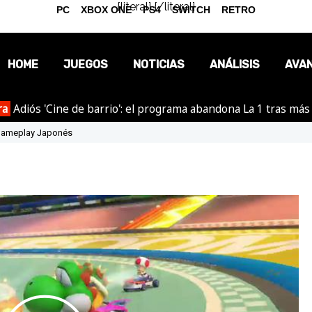
{literal}
{/literal}
PC
XBOX ONE
PS4
SWITCH
RETRO
HOME
JUEGOS
NOTICIAS
ANÁLISIS
AVA
ra
Adiós 'Cine de barrio': el programa abandona La 1 tras más
OPINIÓN
o gameplay Japonés
REPORTAJES