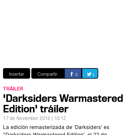
Video
CÓMICS
MANGA
Insertar
Compartir:
0
1
TRÁILER
'Darksiders Warmastered
Edition' tráiler
17 de November 2016 | 10:12
La edición remasterizada de 'Darksiders' es
''Darksiders Warmastered Edition', el 22 de