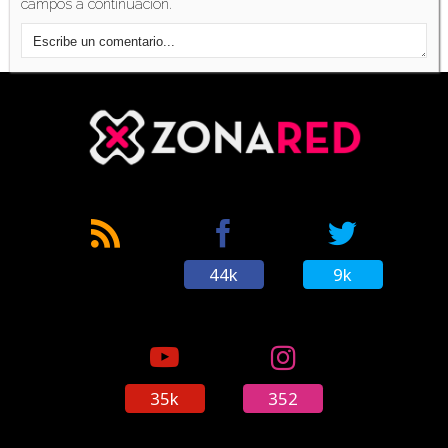
campos a continuación.
THQ Nordic explica por qué se retrasó
'Darksiders: Warmastered Edition' en Wii U
(05/12/2016)
44k
9k
35k
352