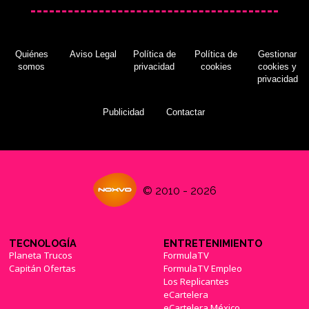
Quiénes
Aviso Legal
Política de
Política de
Gestionar
somos
privacidad
cookies
cookies y
privacidad
Publicidad
Contactar
© 2010 - 2026
TECNOLOGÍA
ENTRETENIMIENTO
Planeta Trucos
FormulaTV
Capitán Ofertas
FormulaTV Empleo
Los Replicantes
eCartelera
eCartelera México