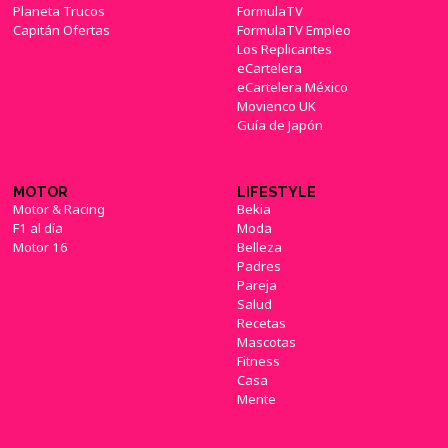
Planeta Trucos
FormulaTV
Capitán Ofertas
FormulaTV Empleo
Los Replicantes
eCartelera
eCartelera México
Movienco UK
Guía de Japón
MOTOR
LIFESTYLE
Motor & Racing
Bekia
F1 al día
Moda
Motor 16
Belleza
Padres
Pareja
Salud
Recetas
Mascotas
Fitness
Casa
Mente