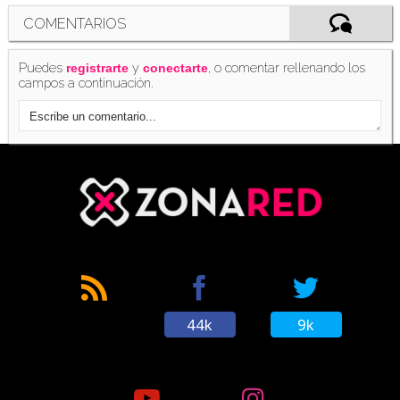
COMENTARIOS
Puedes
y
, o comentar rellenando los
registrarte
conectarte
campos a continuación.
44k
9k