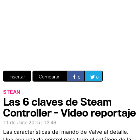
Video
CÓMICS
MANGA
Insertar
Compartir:
0
0
STEAM
Las 6 claves de Steam
Controller - Vídeo reportaje
11 de June 2015 | 12:48
Las características del mando de Valve al detalle.
Una apuesta de control para todo el catálogo de la