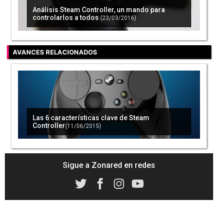
Análisis Steam Controller, un mando para
controlarlos a todos
(23/03/2016)
Valve no quiere meter publicidad de terceros
en Steam
(16/10/2015)
AVANCES RELACIONADOS
Las 6 características clave de Steam
Las 6 características clave de Steam
Controller - Vídeo Reportaje
(11/06/2015)
Controller
(11/06/2015)
Sigue a Zonared en redes
Ya se ha vendido ya un 35% del stock de las
Steam Machine
(11/06/2015)