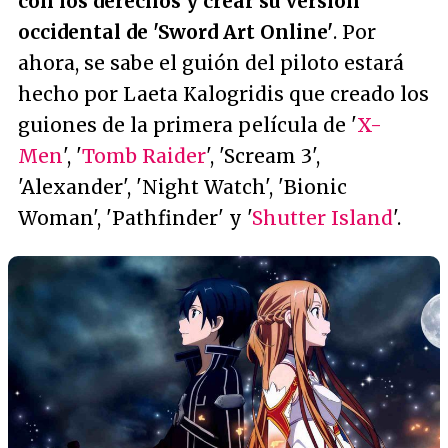
con los derechos y crear su versión
occidental de 'Sword Art Online'
. Por
ahora, se sabe el guión del piloto estará
hecho por Laeta Kalogridis que creado los
guiones de la primera película de '
X-
Men
', '
Tomb Raider
', 'Scream 3',
'Alexander', 'Night Watch', 'Bionic
Woman', 'Pathfinder' y '
Shutter Island
'.