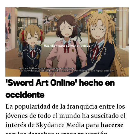
Haz click para activar el sonido
Loaded
:
57.55%
/
Unmute
'Sword Art Online' hecho en
occidente
La popularidad de la franquicia entre los
jóvenes de todo el mundo ha suscitado el
interés de Skydance Media para
hacerse