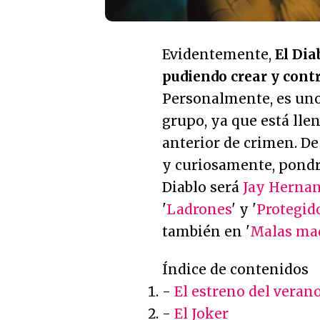
Evidentemente,
El Dia
pudiendo crear y cont
Personalmente, es uno
grupo, ya que está lle
anterior de crimen. De
y curiosamente, pondrá
Diablo será
Jay Herna
'
Ladrones
' y '
Protegid
también en '
Malas ma
Índice de contenidos
-
El estreno del veran
-
El Joker