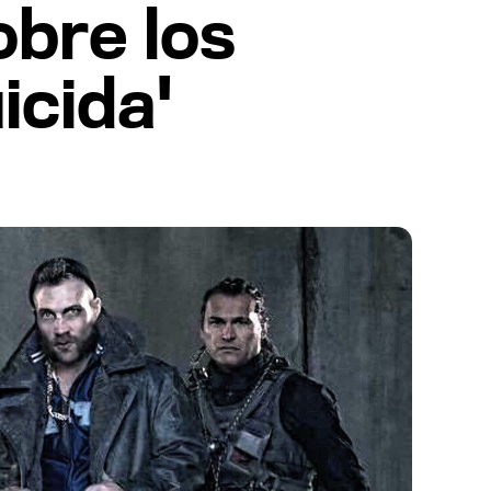
obre los
icida'