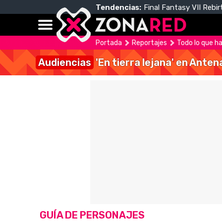
Tendencias:
Final Fantasy VII Rebir
Portada
Reportajes
Todo lo que h
Audiencias
'En tierra lejana' en Anten
GUÍA DE PERSONAJES