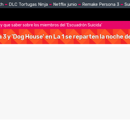
th
DLC Tortugas Ninja
Netflix junio
Remake Persona 3
Su
ay que saber sobre los miembros del 'Escuadrón Suicida'
a 3 y 'Dog House' en La 1 se reparten la noche 