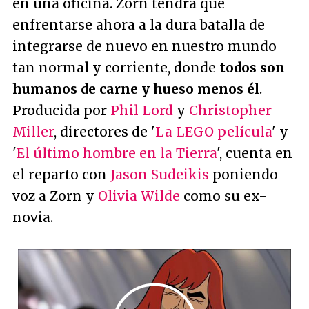
en una oficina. Zorn tendrá que
enfrentarse ahora a la dura batalla de
integrarse de nuevo en nuestro mundo
tan normal y corriente, donde
todos son
humanos de carne y hueso menos él
.
Producida por
Phil Lord
y
Christopher
Miller
, directores de '
La LEGO película
' y
'
El último hombre en la Tierra
', cuenta en
el reparto con
Jason Sudeikis
poniendo
voz a Zorn y
Olivia Wilde
como su ex-
novia.