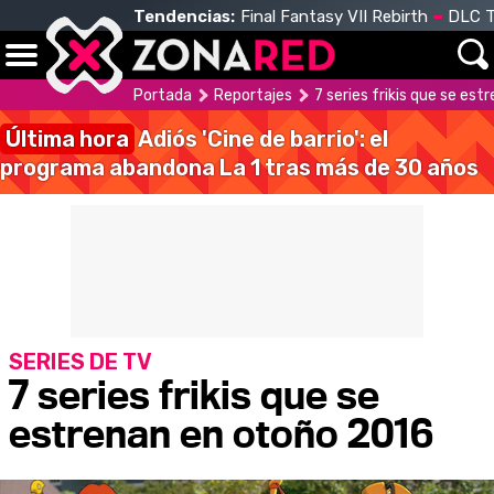
Tendencias:
Final Fantasy VII Rebirth
DLC T
Portada
Reportajes
7 series frikis que se es
Última hora
Adiós 'Cine de barrio': el
programa abandona La 1 tras más de 30 años
SERIES DE TV
7 series frikis que se
estrenan en otoño 2016