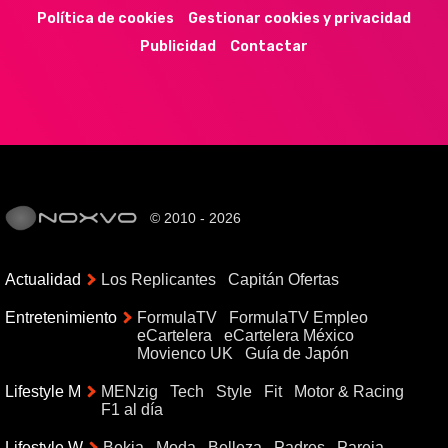
Política de cookies
Gestionar cookies y privacidad
Publicidad
Contactar
© 2010 - 2026
Actualidad
Los Replicantes
Capitán Ofertas
Entretenimiento
FormulaTV
FormulaTV Empleo
eCartelera
eCartelera México
Movienco UK
Guía de Japón
Lifestyle M
MENzig
Tech
Style
Fit
Motor & Racing
F1 al día
Lifestyle W
Bekia
Moda
Belleza
Padres
Pareja