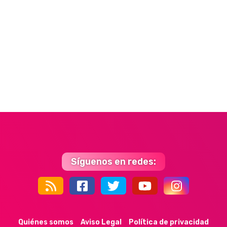
Síguenos en redes:
44k
9k
35k
352
Quiénes somos
Aviso Legal
Política de privacidad