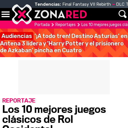
Tendencias:
Final Fantasy VII Rebirth
DLC T
Portada
Reportajes
Los 10 mejores juegos clá
Audiencias
'¡A todo tren! Destino Asturias' en
Antena 3 lidera y 'Harry Potter y el prisionero
de Azkaban' pincha en Cuatro
REPORTAJE
Los 10 mejores juegos
clásicos de Rol