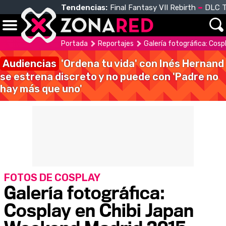
Tendencias:
Final Fantasy VII Rebirth
DLC T
Portada
Reportajes
Galería fotográfica: Cos
Audiencias
'Ordena tu vida' con Inés Hernand
se estrena discreto y no puede con 'Padre no
hay más que uno'
FOTOS DE COSPLAY
Galería fotográfica:
Cosplay en Chibi Japan