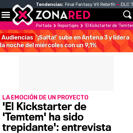
Tendencias:
Final Fantasy VII Rebirth
DLC T
Portada
Reportajes
'El Kickstarter de 'Temt
Audiencias
'¡Salta!' sube en Antena 3 y lidera
la noche del miércoles con un 9,1%
LA EMOCIÓN DE UN PROYECTO
'El Kickstarter de
'Temtem' ha sido
trepidante': entrevista