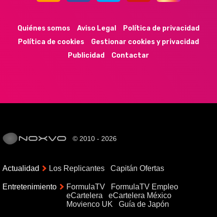
44k
9k
35k
352
Quiénes somos
Aviso Legal
Política de privacidad
Política de cookies
Gestionar cookies y privacidad
Publicidad
Contactar
© 2010 - 2026
Actualidad
Los Replicantes
Capitán Ofertas
Entretenimiento
FormulaTV
FormulaTV Empleo
eCartelera
eCartelera México
Movienco UK
Guía de Japón