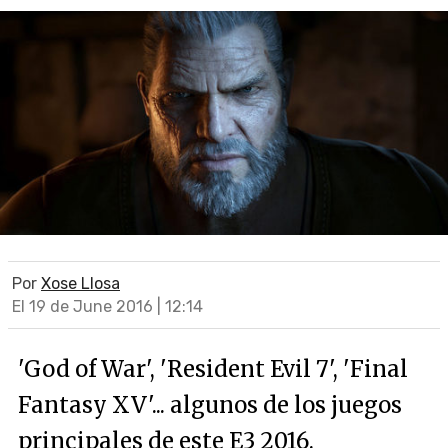
Por
Xose Llosa
El 19 de June 2016 | 12:14
'God of War', 'Resident Evil 7', 'Final
Fantasy XV'... algunos de los juegos
principales de este E3 2016.