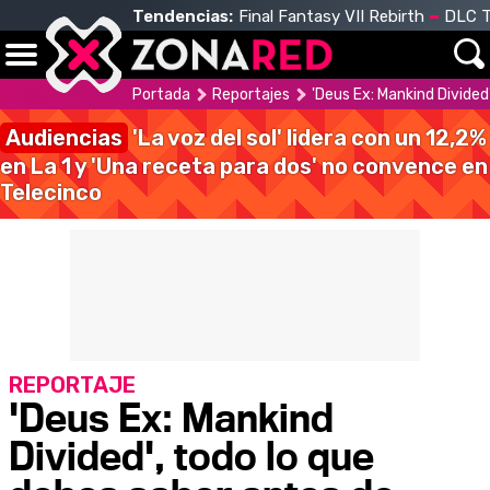
Tendencias:
Final Fantasy VII Rebirth
DLC T
Portada
Reportajes
'Deus Ex: Mankind Divided
Audiencias
'La voz del sol' lidera con un 12,2%
en La 1 y 'Una receta para dos' no convence en
Telecinco
REPORTAJE
'Deus Ex: Mankind
Divided', todo lo que