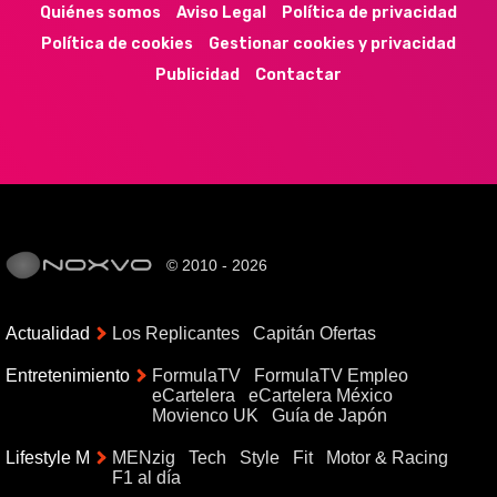
Quiénes somos
Aviso Legal
Política de privacidad
Política de cookies
Gestionar cookies y privacidad
Publicidad
Contactar
© 2010 - 2026
Actualidad
Los Replicantes
Capitán Ofertas
Entretenimiento
FormulaTV
FormulaTV Empleo
eCartelera
eCartelera México
Movienco UK
Guía de Japón
Lifestyle M
MENzig
Tech
Style
Fit
Motor & Racing
F1 al día