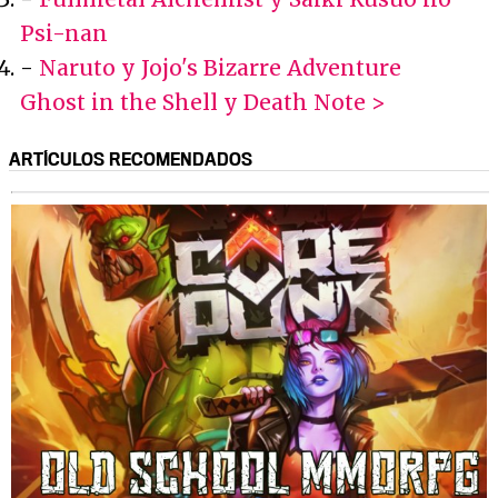
Psi-nan
-
Naruto y Jojo's Bizarre Adventure
Ghost in the Shell y Death Note >
ARTÍCULOS RECOMENDADOS