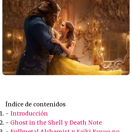
Índice de contenidos
-
Introducción
-
Ghost in the Shell y Death Note
-
Fullmetal Alchemist y Saiki Kusuo no