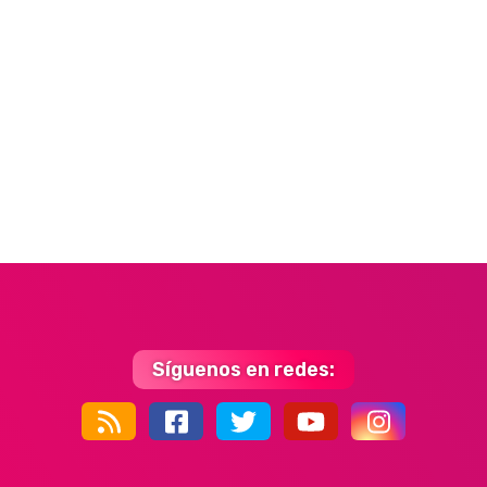
Síguenos en redes:
44k
9k
35k
352