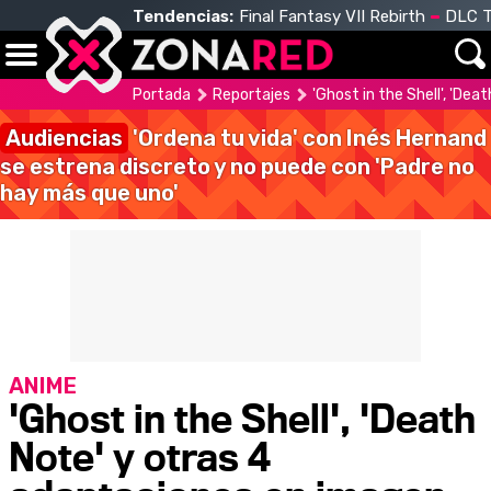
Tendencias:
Final Fantasy VII Rebirth
DLC T
Portada
Reportajes
'Ghost in the Shell', 'De
Audiencias
'Ordena tu vida' con Inés Hernand
se estrena discreto y no puede con 'Padre no
hay más que uno'
ANIME
'Ghost in the Shell', 'Death
Note' y otras 4