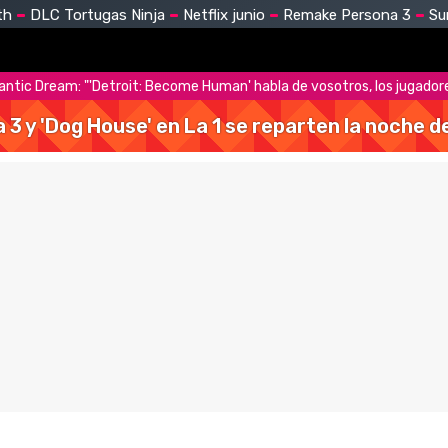
th
DLC Tortugas Ninja
Netflix junio
Remake Persona 3
Su
antic Dream: "'Detroit: Become Human' habla de vosotros, los jugador
a 3 y 'Dog House' en La 1 se reparten la noche 