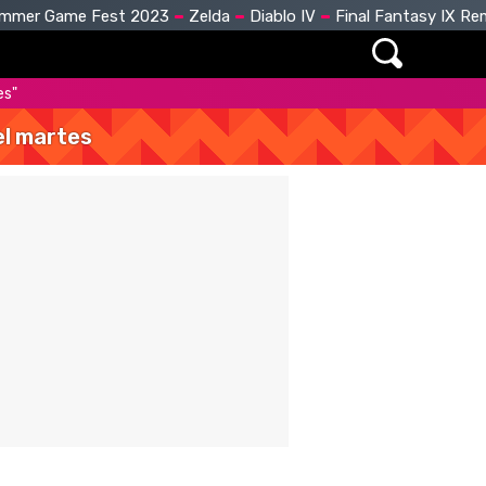
mmer Game Fest 2023
Zelda
Diablo IV
Final Fantasy IX R
es"
del martes