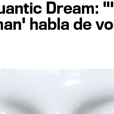
uantic Dream: "'
n' habla de vos