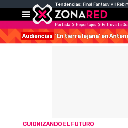
Tendencias:
Final Fantasy VII Rebir
Portada
Reportajes
Entrevista Qu
Audiencias
'En tierra lejana' en Anten
GUIONIZANDO EL FUTURO