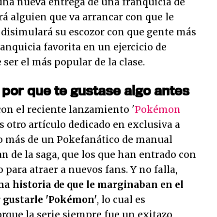
 una nueva entrega de una franquicia de
brá alguien que va arrancar con que le
 disimulará su escozor con que gente más
anquicia favorita en un ejercicio de
e ser el más popular de la clase.
 por que te gustase algo antes
on el reciente lanzamiento '
Pokémon
s otro artículo dedicado en exclusiva a
 más de un Pokefanático de manual
n de la saga, que los que han entrado con
 para atraer a nuevos fans. Y no falla,
a historia de que le marginaban en el
r gustarle 'Pokémon'
, lo cual es
rque la serie siempre fue un exitazo