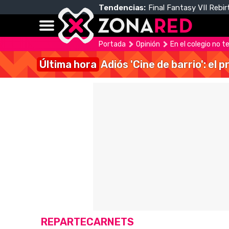
Tendencias:
Final Fantasy VII Rebir
Portada
Opinión
En el colegio no t
Última hora
Adiós 'Cine de barrio': el
REPARTECARNETS