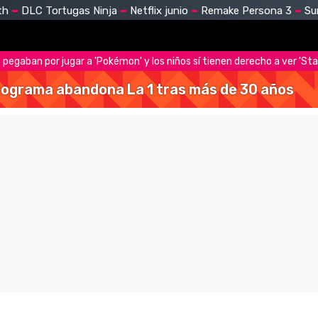
th
DLC Tortugas Ninja
Netflix junio
Remake Persona 3
Su
e pegaban por jugar a 'Pokémon' y los niños sí tienen derecho a ver 'St
 programa abandona La 1 tras más de 30 años