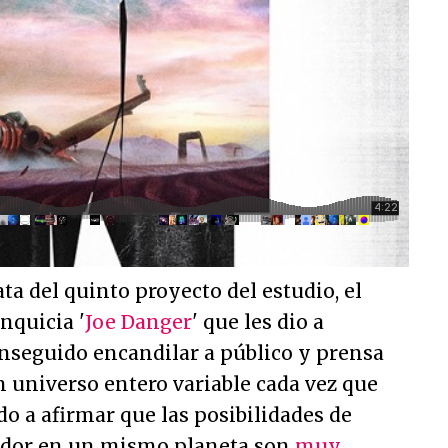
ata del quinto proyecto del estudio, el
nquicia '
Joe Danger
' que les dio a
nseguido encandilar a público y prensa
 universo entero variable cada vez que
do a afirmar que las posibilidades de
gador en un mismo planeta son
muy