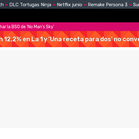
th
DLC Tortugas Ninja
Netflix junio
Remake Persona 3
Su
ar la BSO de 'No Man's Sky'
 un 12,2% en La 1 y 'Una receta para dos' no con