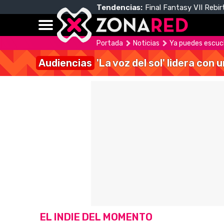
Tendencias:
Final Fantasy VII Rebir
Portada
Noticias
Ya puedes escuch
Audiencias
'La voz del sol' lidera con
EL INDIE DEL MOMENTO