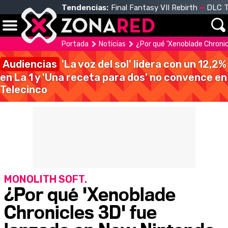
Tendencias:
Final Fantasy VII Rebirth
DLC T
Portada
Noticias
¿Por qué 'Xenoblade Chronic
Audiencias
'La voz del sol' lidera con un 12,2%
en La 1 y 'Una receta para dos' no convence en
Telecinco
MONOLITH SOFT.
¿Por qué 'Xenoblade
Chronicles 3D' fue