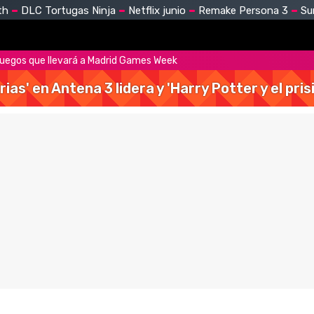
th
DLC Tortugas Ninja
Netflix junio
Remake Persona 3
Su
 juegos que llevará a Madrid Games Week
rias' en Antena 3 lidera y 'Harry Potter y el pr