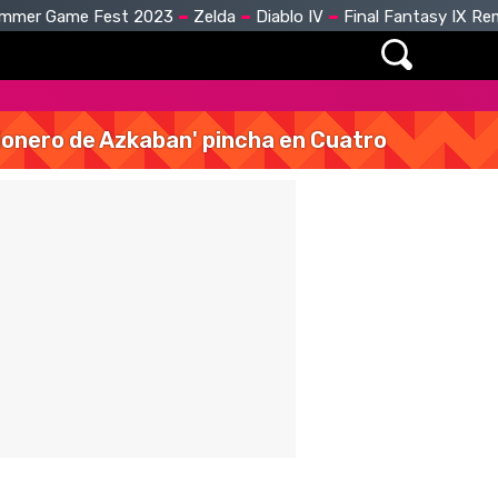
mmer Game Fest 2023
Zelda
Diablo IV
Final Fantasy IX R
isionero de Azkaban' pincha en Cuatro