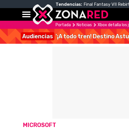
Tendencias:
Final Fantasy VII Rebir
Portada
Noticias
Xbox detalla los
Audiencias
'¡A todo tren! Destino Astu
MICROSOFT