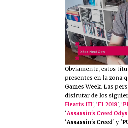
Loaded
:
4.42%
Unmute
Obviamente, estos títu
presentes en la zona 
Games Week. Las perso
disfrutar de los siguie
Hearts III
', '
F1 2018
', '
P
'
Assassin's Creed Ody
'
Assassin's Creed
' y '
P