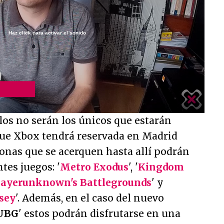
Haz click para activar el sonido
/
los no serán los únicos que estarán
que Xbox tendrá reservada en Madrid
nas que se acerquen hasta allí podrán
ntes juegos: '
Metro Exodus
', '
Kingdom
layerunknown's Battlegrounds
' y
ssey
'. Además, en el caso del nuevo
UBG
' estos podrán disfrutarse en una