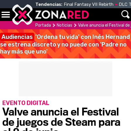
Tendencias:
Final Fantasy VII Rebirth
DLC T
Portada
Noticias
Valve anuncia el Festival de
Audiencias
'Ordena tu vida' con Inés Hernand
se estrena discreto y no puede con 'Padre no
hay más que uno'
EVENTO DIGITAL
Valve anuncia el Festival
de juegos de Steam para