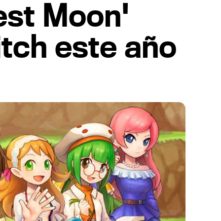
est Moon'
itch este año