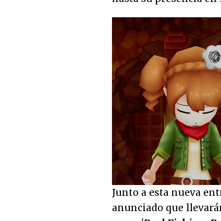
Loaded
:
57.33%
Unmute
Junto a esta nueva ent
anunciado que llevará