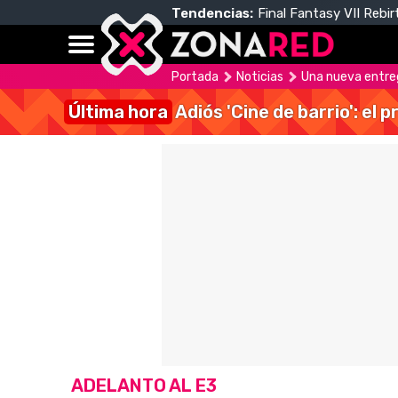
Tendencias:
Final Fantasy VII Rebir
Portada
Noticias
Una nueva entreg
Última hora
Adiós 'Cine de barrio': el
ADELANTO AL E3