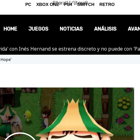
{literal}
{/literal}
PC
XBOX ONE
PS4
SWITCH
RETRO
HOME
JUEGOS
NOTICIAS
ANÁLISIS
AVA
ida' con Inés Hernand se estrena discreto y no puede con 'P
OPINIÓN
f Hope'
REPORTAJES