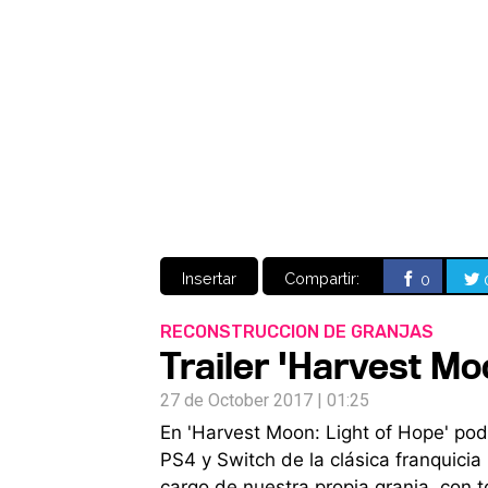
Insertar
Compartir:
0
RECONSTRUCCION DE GRANJAS
Trailer 'Harvest Mo
27 de October 2017 | 01:25
En 'Harvest Moon: Light of Hope' pod
PS4 y Switch de la clásica franquic
cargo de nuestra propia granja, con to