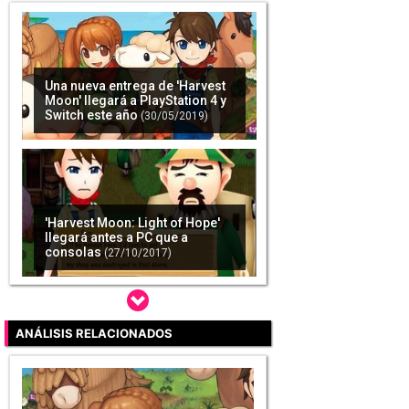
Una nueva entrega de 'Harvest
Moon' llegará a PlayStation 4 y
Switch este año
(30/05/2019)
'Harvest Moon: Light of Hope'
llegará antes a PC que a
consolas
(27/10/2017)
ANÁLISIS RELACIONADOS
'Little Dragons Café' pone
rumbo a PC
(06/11/2018)