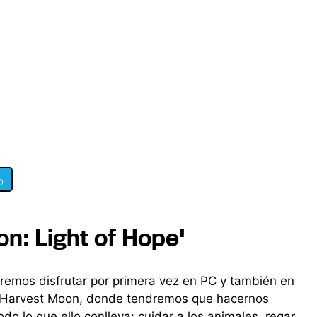
0
on: Light of Hope'
remos disfrutar por primera vez en PC y también en
ia Harvest Moon, donde tendremos que hacernos
do lo que ello conlleva: cuidar a los animales, regar