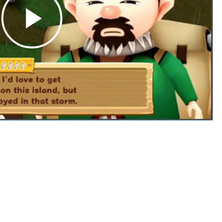
Play
Video