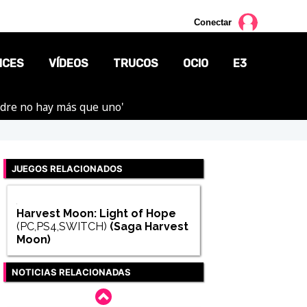
Conectar
NCES
VÍDEOS
TRUCOS
OCIO
E3
adre no hay más que uno'
CINE
TV
JUEGOS RELACIONADOS
CÓMICS
MANGA
Harvest Moon: Light of Hope
(PC,PS4,SWITCH)
(Saga
Harvest
Moon
)
NOTICIAS RELACIONADAS