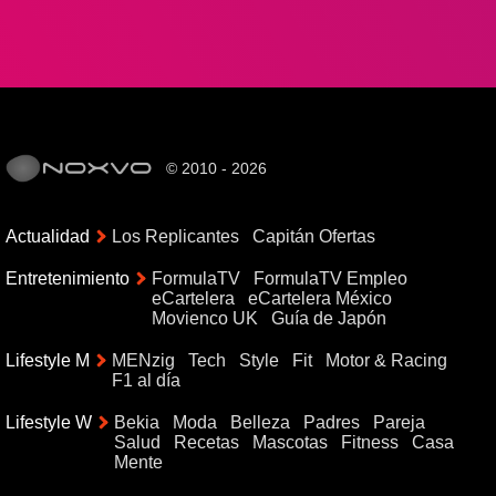
© 2010 - 2026
Actualidad
Los Replicantes
Capitán Ofertas
Entretenimiento
FormulaTV
FormulaTV Empleo
eCartelera
eCartelera México
Movienco UK
Guía de Japón
Lifestyle M
MENzig
Tech
Style
Fit
Motor & Racing
F1 al día
Lifestyle W
Bekia
Moda
Belleza
Padres
Pareja
Salud
Recetas
Mascotas
Fitness
Casa
Mente