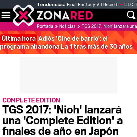
Tendencias:
Final Fantasy VII Rebirth
DLC T
Portada
Noticias
TGS 2017: 'Nioh' lanzará una
Última hora
Adiós 'Cine de barrio': el
programa abandona La 1 tras más de 30 años
COMPLETE EDITION
TGS 2017: 'Nioh' lanzará
una 'Complete Edition' a
finales de año en Japón