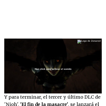
Haz click para activar el sonido
Loaded
:
42.95%
/
Unmute
Y para terminar, el tercer y último DLC de
'Nioh',
'El fin de la masacre'
, se lanzará el