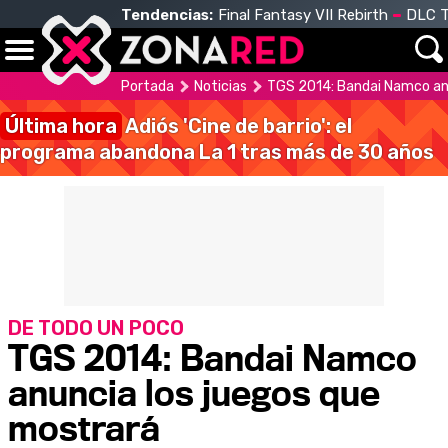
Tendencias:
Final Fantasy VII Rebirth
DLC T
Portada
Noticias
TGS 2014: Bandai Namco anu
Última hora
Adiós 'Cine de barrio': el
programa abandona La 1 tras más de 30 años
DE TODO UN POCO
TGS 2014: Bandai Namco
anuncia los juegos que
mostrará