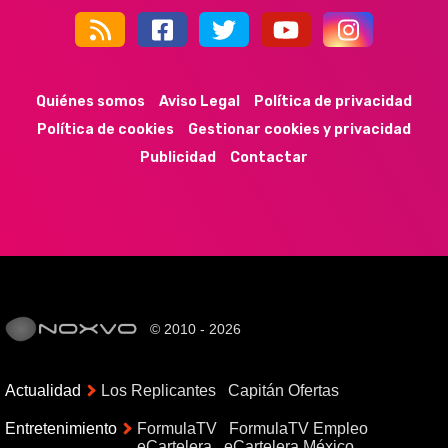
44k
9k
35k
352
Quiénes somos
Aviso Legal
Política de privacidad
Política de cookies
Gestionar cookies y privacidad
Publicidad
Contactar
© 2010 - 2026
Actualidad
Los Replicantes
Capitán Ofertas
Entretenimiento
FormulaTV
FormulaTV Empleo
eCartelera
eCartelera México