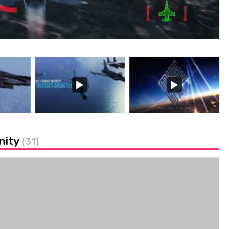
nity
(31)