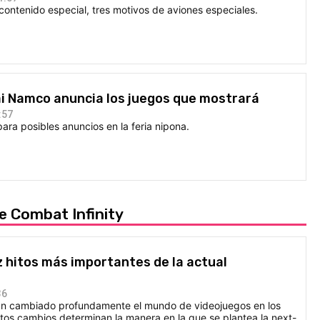
contenido especial, tres motivos de aviones especiales.
i Namco anuncia los juegos que mostrará
:57
ra posibles anuncios en la feria nipona.
e Combat Infinity
z hitos más importantes de la actual
36
an cambiado profundamente el mundo de videojuegos en los
tos cambios determinan la manera en la que se plantea la next-