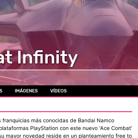
 Infinity
S
IMÁGENES
VÍDEOS
s franquicias más conocidas de Bandai Namco
 plataformas PlayStation con este nuevo 'Ace Combat'
su mayor novedad reside en un planteamiento free to