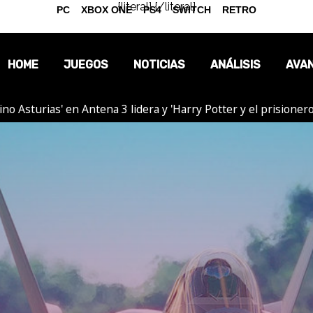
{literal}
{/literal}
PC
XBOX ONE
PS4
SWITCH
RETRO
HOME
JUEGOS
NOTICIAS
ANÁLISIS
AVA
tino Asturias' en Antena 3 lidera y 'Harry Potter y el prision
OPINIÓN
REPORTAJES