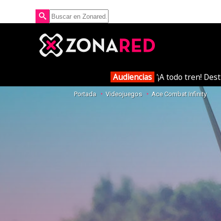
Audiencias
'¡A todo tren! Des
Portada
Videojuegos
Ace Combat Infinity