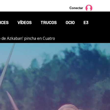
Conectar
NCES
VÍDEOS
TRUCOS
OCIO
E3
ero de Azkaban' pincha en Cuatro
CINE
TV
CÓMICS
MANGA