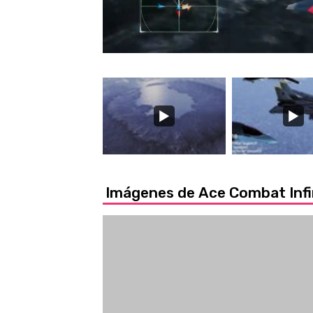
Loaded
:
17.67%
/
Unmute
Imágenes de Ace Combat Infi