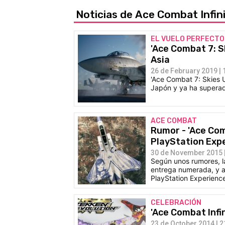
Noticias de Ace Combat Infin
EL VUELO PERFECTO
'Ace Combat 7: S
Asia
26 de February 2019 | 
'Ace Combat 7: Skies 
Japón y ya ha superad
ACE COMBAT
Rumor - 'Ace Com
PlayStation Exp
30 de November 2015 |
Según unos rumores, la
entrega numerada, y a
PlayStation Experienc
CELEBRACIÓN
'Ace Combat Infin
23 de October 2014 | 2