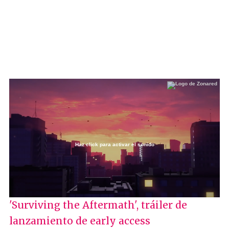
Haz click para activar el sonido
Loaded
:
20.74%
/
Unmute
'Surviving the Aftermath', tráiler de
lanzamiento de early access