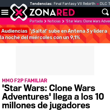
Tendencias:
Final Fantasy VII Rebirth
DLC T
Portada
Noticias
'Star Wars: Clone Wars Adven
Audiencias
'¡Salta!' sube en Antena 3 y lidera
la noche del miércoles con un 9,1%
MMO F2P FAMILIAR
'Star Wars: Clone Wars
Adventures' llega a los 10
millones de jugadores