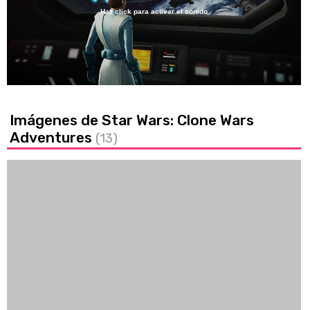
Haz click para activar el sonido
Loaded
:
37.77%
/
Unmute
Imágenes de Star Wars: Clone Wars
Adventures
(13)