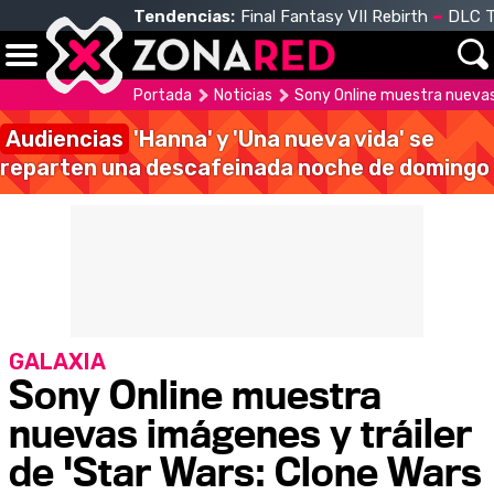
Tendencias:
Final Fantasy VII Rebirth
DLC T
Portada
Noticias
Sony Online muestra nuevas 
Audiencias
'Hanna' y 'Una nueva vida' se
reparten una descafeinada noche de domingo
GALAXIA
Sony Online muestra
nuevas imágenes y tráiler
de 'Star Wars: Clone Wars