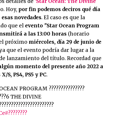
s detalles de
'Star Ocean: The Divine
o. Hoy,
por fin podemos deciros qué día
 esas novedades
. El caso es que la
do que el
evento "Star Ocean Program
ansmitirá a las 13:00 horas
(horario
del próximo
miércoles, día 29 de junio de
 ya que el evento podría dar lugar a la
 de lanzamiento del título. Recordad que
lgún momento del presente año 2022 a
X/S, PS4, PS5 y PC
.
R OCEAN PROGRAM ???????????????
?????6 THE DIVINE
??????????????????????
Ce
#????????