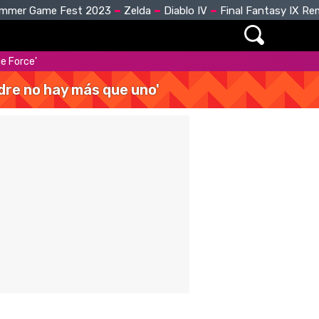
mmer Game Fest 2023
Zelda
Diablo IV
Final Fantasy IX R
ne Force'
dre no hay más que uno'