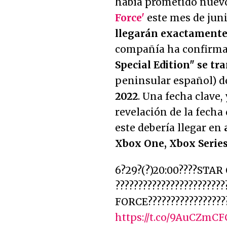
había prometido nuevo
Force'
este mes de juni
llegarán exactamente
compañía ha confirma
Special Edition" se tr
peninsular español) 
2022
. Una fecha clave,
revelación de la fecha
este debería llegar en
a
Xbox One, Xbox Series 
6?29?(?)20:00????STA
??????????????????????
FORCE??????????????????
https://t.co/9AuCZmCF