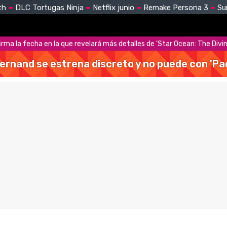
th
DLC Tortugas Ninja
Netflix junio
Remake Persona 3
Su
rma la fecha en la que revelará más detalles de 'Star Ocean: The Divi
Hernand se estrena discreto y no puede con 'Pa