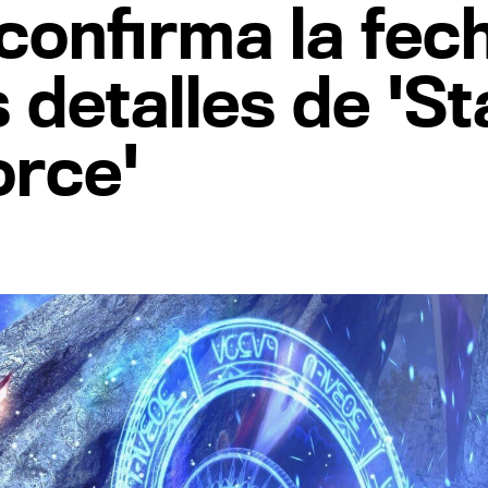
confirma la fech
 detalles de 'S
orce'