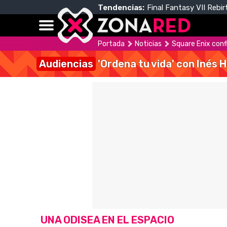
Tendencias:
Final Fantasy VII Rebir
Portada
Noticias
Square Enix confi
Audiencias
'Ordena tu vida' con Inés 
UNA ODISEA EN EL ESPACIO