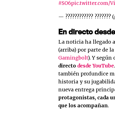
#SO6
pic.twitter.com/
— ???????????? ???????
En directo desd
La noticia ha llegado 
(arriba) por parte de la
Gamingbolt
). Y según
directo
desde YouTube
también profundice má
historia y su jugabili
nueva entrega princip
protagonistas, cada u
que los acompañan
.