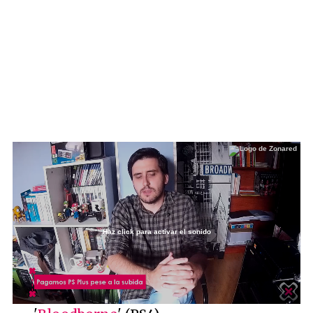
Haz click para activar el sonido
Loaded
:
7.13%
/
Unmute