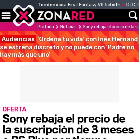
Tendencias:
Final Fantasy VII Rebirth
DLC T
Portada
Noticias
Sony rebaja el precio de la 
Audiencias
'Ordena tu vida' con Inés Hernand
se estrena discreto y no puede con 'Padre no
hay más que uno'
OFERTA
Sony rebaja el precio de
la suscripción de 3 meses