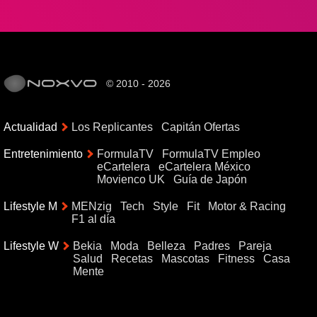
© 2010 - 2026
Actualidad
Los Replicantes
Capitán Ofertas
Entretenimiento
FormulaTV
FormulaTV Empleo
eCartelera
eCartelera México
Movienco UK
Guía de Japón
Lifestyle M
MENzig
Tech
Style
Fit
Motor & Racing
F1 al día
Lifestyle W
Bekia
Moda
Belleza
Padres
Pareja
Salud
Recetas
Mascotas
Fitness
Casa
Mente