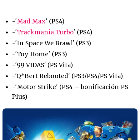
-'
Mad Max
' (PS4)
-'
Trackmania Turbo
' (PS4)
-'In Space We Brawl' (PS3)
-'Toy Home' (PS3)
-'99 VIDAS' (PS Vita)
-'Q*Bert Rebooted' (PS3/PS4/PS Vita)
-'Motor Strike' (PS4 – bonificación PS
Plus)