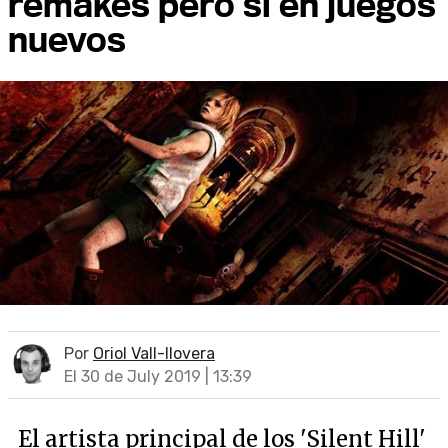
remakes pero sí en juegos
nuevos
Por
Oriol Vall-llovera
El 30 de July 2019 | 13:39
El artista principal de los 'Silent Hill'