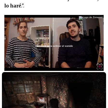
lo haré
."
.
Haz click para activar el sonido
Loaded
:
2.10%
/
Unmute