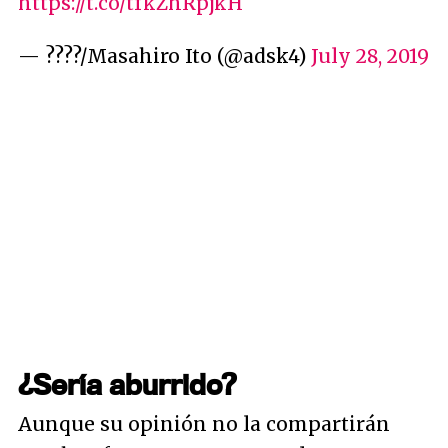
https://t.co/tfkZhRpjkH
— ????/Masahiro Ito (@adsk4)
July 28, 2019
¿Sería aburrido?
Aunque su opinión no la compartirán