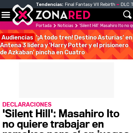
Tendencias:
Final Fantasy VII Rebirth
DLC T
Portada
Noticias
'Silent Hill': Masahiro Ito n
Audiencias
'¡A todo tren! Destino Asturias' en
Antena 3 lidera y 'Harry Potter y el prisionero
de Azkaban' pincha en Cuatro
DECLARACIONES
'Silent Hill': Masahiro Ito
no quiere trabajar en