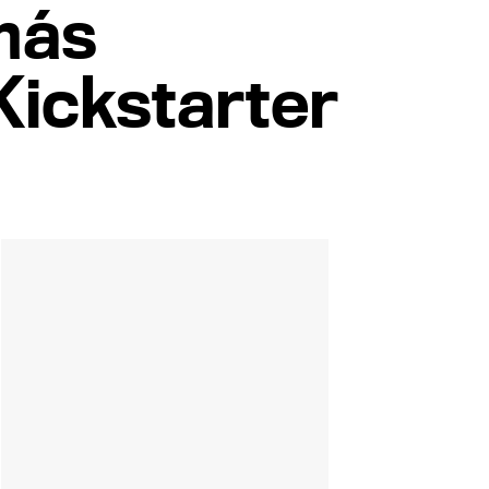
 más
Kickstarter