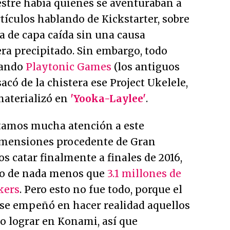
estre había quienes se aventuraban a
rtículos hablando de Kickstarter, sobre
a de capa caída sin una causa
era precipitado. Sin embargo, todo
uando
Playtonic Games
(los antiguos
acó de la chistera ese Project Ukelele,
materializó en
'Yooka-Laylee'
.
tamos mucha atención a este
imensiones procedente de Gran
 catar finalmente a finales de 2016,
o de nada menos que
3.1 millones de
kers
. Pero esto no fue todo, porque el
 se empeñó en hacer realidad aquellos
 lograr en Konami, así que