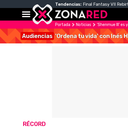
Tendencias:
Final Fantasy VII Rebir
Portada
Noticias
'Shenmue III' es 
Audiencias
'Ordena tu vida' con Inés 
RÉCORD