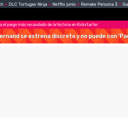
th
DLC Tortugas Ninja
Netflix junio
Remake Persona 3
Su
ya el juego más recaudado de la historia en Kickstarter
Hernand se estrena discreto y no puede con 'Pa