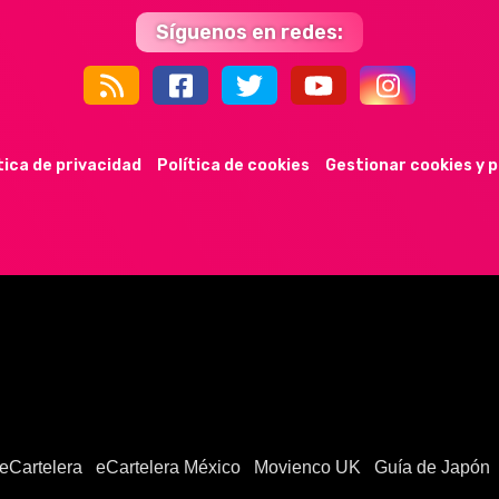
Síguenos en redes:
44k
9k
35k
352
tica de privacidad
Política de cookies
Gestionar cookies y 
eCartelera
eCartelera México
Movienco UK
Guía de Japón