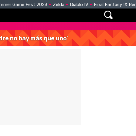
mmer Game Fest 2023
Zelda
Diablo IV
Final Fantasy IX R
dre no hay más que uno'