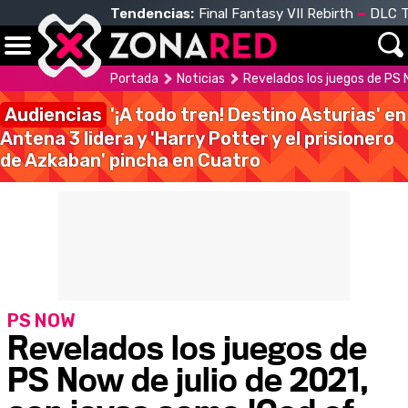
Tendencias:
Final Fantasy VII Rebirth
DLC T
Portada
Noticias
Revelados los juegos de PS 
Audiencias
'¡A todo tren! Destino Asturias' en
Antena 3 lidera y 'Harry Potter y el prisionero
de Azkaban' pincha en Cuatro
PS NOW
Revelados los juegos de
PS Now de julio de 2021,