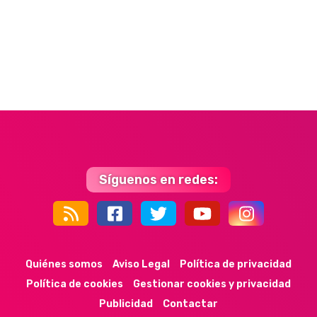
Síguenos en redes:
44k
9k
35k
352
Quiénes somos
Aviso Legal
Política de privacidad
Política de cookies
Gestionar cookies y privacidad
Publicidad
Contactar