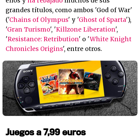
ellos y
ha rebajado
muchos de sus
grandes títulos, como ambos 'God of War'
('
Chains of Olympus
' y '
Ghost of Sparta
'),
'
Gran Turismo
', '
Killzone Liberation
',
'
Resistance: Retribution
' o '
White Knight
Chronicles Origins
', entre otros.
Juegos a 7,99 euros