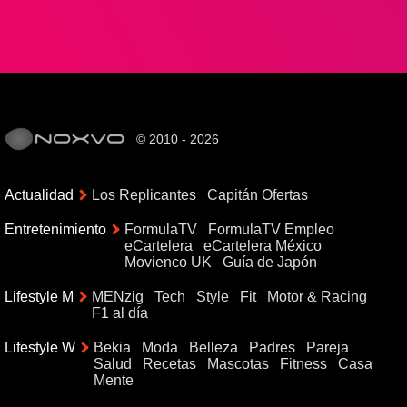
© 2010 - 2026
Actualidad
Los Replicantes
Capitán Ofertas
Entretenimiento
FormulaTV
FormulaTV Empleo
eCartelera
eCartelera México
Movienco UK
Guía de Japón
Lifestyle M
MENzig
Tech
Style
Fit
Motor & Racing
F1 al día
Lifestyle W
Bekia
Moda
Belleza
Padres
Pareja
Salud
Recetas
Mascotas
Fitness
Casa
Mente