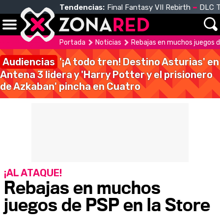
Tendencias:
Final Fantasy VII Rebirth
DLC T
Portada
Noticias
Rebajas en muchos juegos d
Audiencias
'¡A todo tren! Destino Asturias' en
Antena 3 lidera y 'Harry Potter y el prisionero
de Azkaban' pincha en Cuatro
¡AL ATAQUE!
Rebajas en muchos
juegos de PSP en la Store