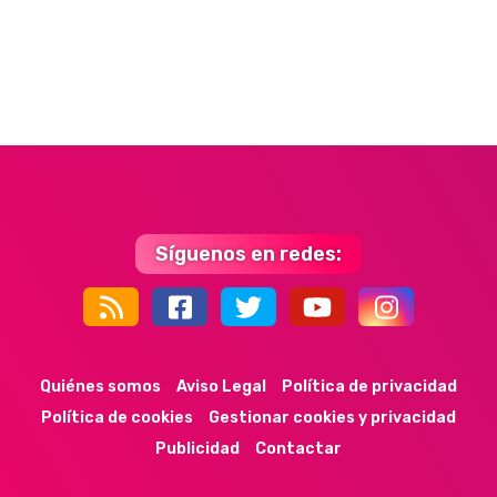
Síguenos en redes:
44k
9k
35k
352
Quiénes somos
Aviso Legal
Política de privacidad
Política de cookies
Gestionar cookies y privacidad
Publicidad
Contactar